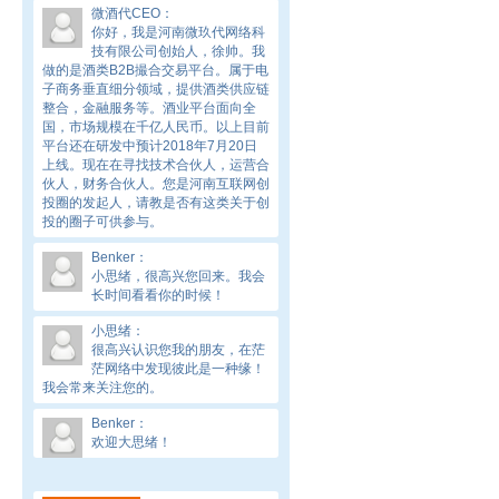
微酒代CEO
：
你好，我是河南微玖代网络科
技有限公司创始人，徐帅。我
做的是酒类B2B撮合交易平台。属于电
子商务垂直细分领域，提供酒类供应链
整合，金融服务等。酒业平台面向全
国，市场规模在千亿人民币。以上目前
平台还在研发中预计2018年7月20日
上线。现在在寻找技术合伙人，运营合
伙人，财务合伙人。您是河南互联网创
投圈的发起人，请教是否有这类关于创
投的圈子可供参与。
Benker
：
小思绪，很高兴您回来。我会
长时间看看你的时候！
小思绪
：
很高兴认识您我的朋友，在茫
茫网络中发现彼此是一种缘！
我会常来关注您的。
Benker
：
欢迎大思绪！