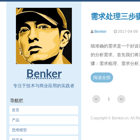
需求处理三步
Benker
2017-04-09
细准确的需求是一个好设
的分析需求。首先我们将需
骤：需求梳理、需求分析
Benker
阅读全部
专注于技术与商业应用的实践者
‹‹
1
››
导航栏
首页
Copyright © Benker.cn. All R
产品
思维模型